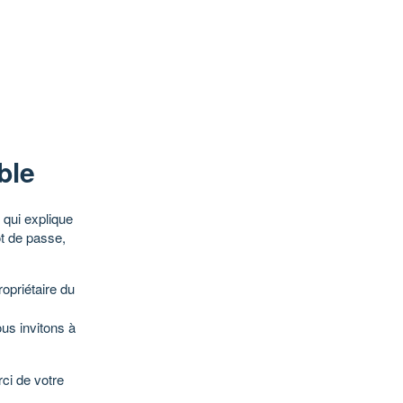
ble
qui explique
ot de passe,
opriétaire du
ous invitons à
ci de votre