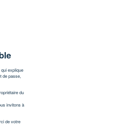
ble
qui explique
ot de passe,
opriétaire du
ous invitons à
ci de votre