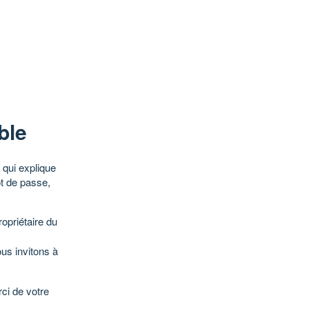
ble
qui explique
ot de passe,
opriétaire du
ous invitons à
ci de votre