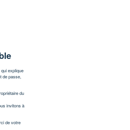
ble
qui explique
ot de passe,
opriétaire du
ous invitons à
ci de votre