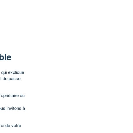
ble
qui explique
ot de passe,
opriétaire du
ous invitons à
ci de votre