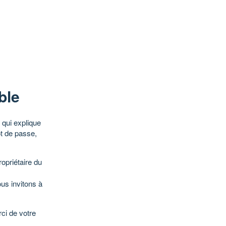
ble
qui explique
ot de passe,
opriétaire du
ous invitons à
ci de votre