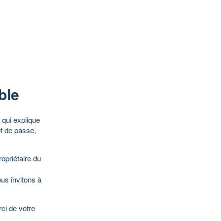
ble
qui explique
ot de passe,
opriétaire du
ous invitons à
ci de votre