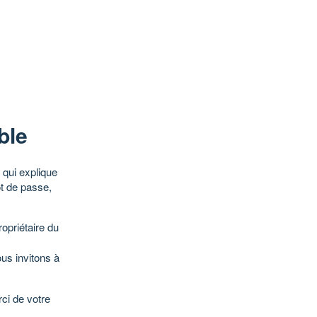
ble
qui explique
ot de passe,
opriétaire du
ous invitons à
ci de votre