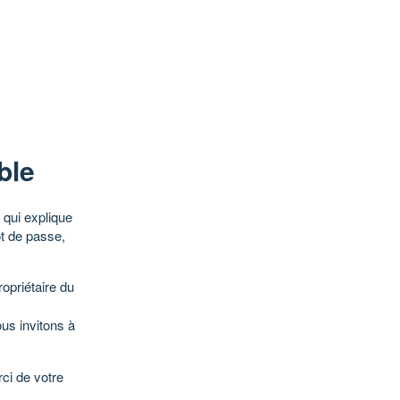
ble
qui explique
ot de passe,
opriétaire du
ous invitons à
ci de votre