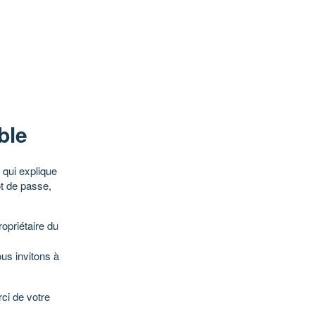
ble
qui explique
ot de passe,
opriétaire du
ous invitons à
ci de votre