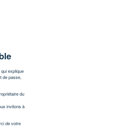
ble
qui explique
ot de passe,
opriétaire du
ous invitons à
ci de votre