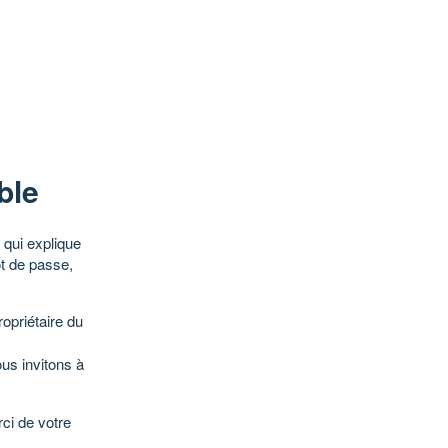
ble
qui explique
ot de passe,
opriétaire du
ous invitons à
ci de votre