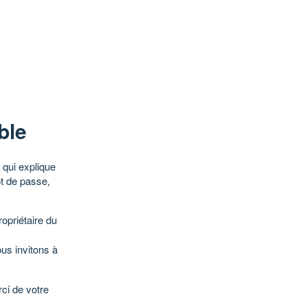
ble
qui explique
ot de passe,
opriétaire du
ous invitons à
ci de votre