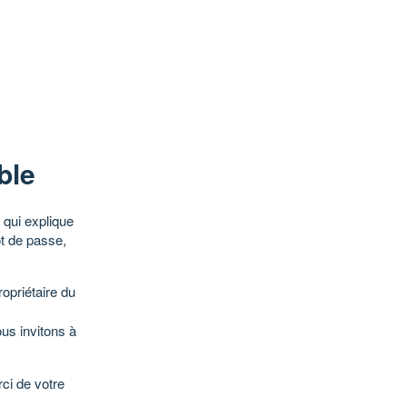
ble
qui explique
ot de passe,
opriétaire du
ous invitons à
ci de votre