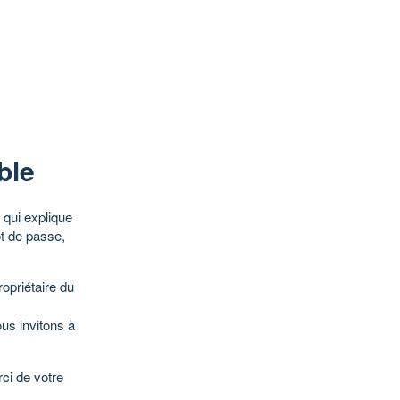
ble
qui explique
ot de passe,
opriétaire du
ous invitons à
ci de votre