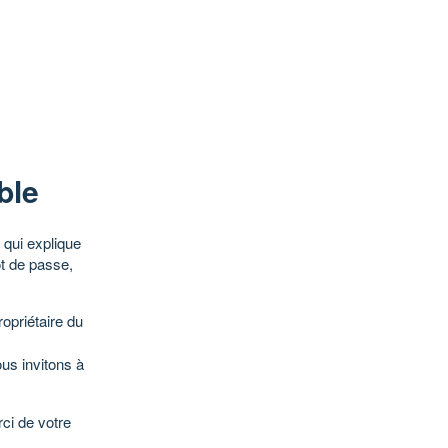
ble
qui explique
ot de passe,
opriétaire du
ous invitons à
ci de votre