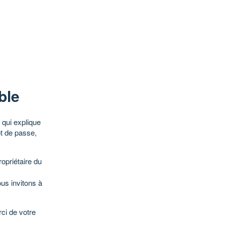
ble
qui explique
ot de passe,
opriétaire du
ous invitons à
ci de votre