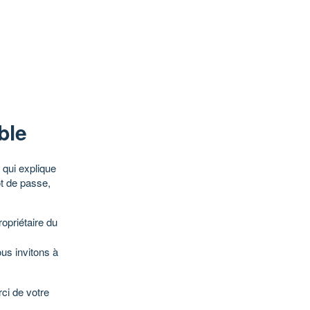
ble
qui explique
ot de passe,
opriétaire du
ous invitons à
ci de votre