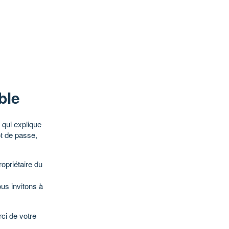
ble
qui explique
ot de passe,
opriétaire du
ous invitons à
ci de votre