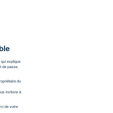
ble
qui explique
ot de passe,
opriétaire du
ous invitons à
ci de votre