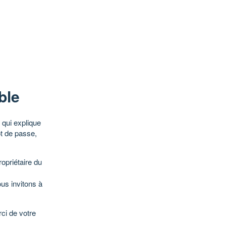
ble
qui explique
ot de passe,
opriétaire du
ous invitons à
ci de votre